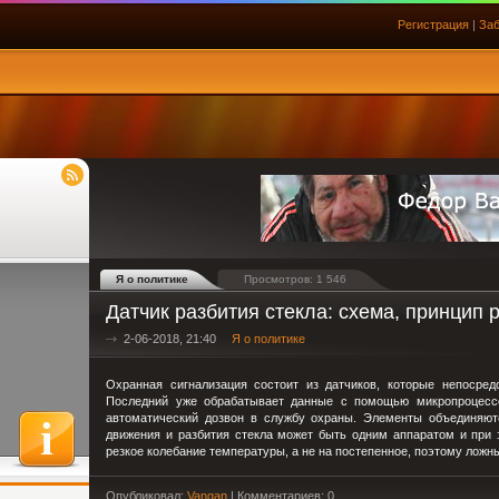
Регистрация
|
Заб
Я о политике
Просмотров: 1 546
Датчик разбития стекла: схема, принцип р
2-06-2018, 21:40
Я о политике
Охранная сигнализация состоит из датчиков, которые непосред
Последний уже обрабатывает данные с помощью микропроцессо
автоматический дозвон в службу охраны. Элементы объединяютс
движения и разбития стекла может быть одним аппаратом и при 
резкое колебание температуры, а не на постепенное, поэтому лож
Опубликовал:
Vangan
| Комментариев: 0