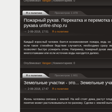
Опубликовал:
Vangan
| Комментариев: 0
Я о политике
Просмотров: 1 478
Пожарный рукав. Перекатка и перемотка
рукава unfire-shop.ru
2-06-2018, 17:51
Я о политике
Каждый взрослый человек боится возникновения пожара, ведь он 
если такое стихийное бедствие случается, необходимо сразу ж
позволяет быстро усмирить огонь. Например, пожарный рукав имее
многоэтажками или если источник воды находится далеко.
Опубликовал:
Vangan
| Комментариев: 0
Я о политике
Просмотров: 1 601
Земельные участки - это... Земельные уч
2-06-2018, 17:47
Я о политике
Жизнь человека связана с землей. На ней стоят дома, растут плод
понятие может растолковываться по-разному. Сделки с землей вып