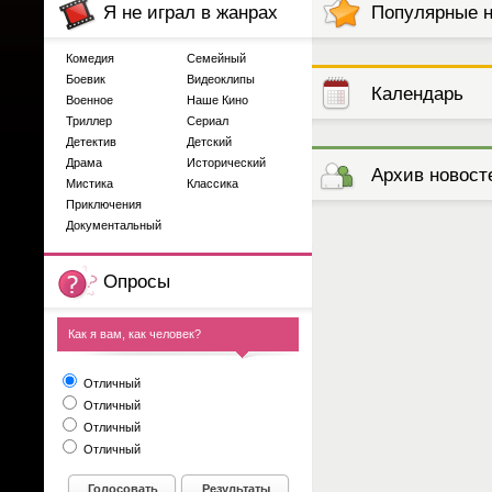
Я не играл в жанрах
Популярные 
Комедия
Семейный
Боевик
Видеоклипы
Календарь
Военное
Наше Кино
Триллер
Сериал
Детектив
Детский
выступлений
Драма
Исторический
Архив новост
Мистика
Классика
Приключения
Документальный
Опросы
Как я вам, как человек?
Отличный
Отличный
Отличный
Отличный