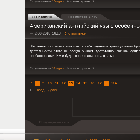
Опубликовал:
Vangan
| Комментариев: 0
Я о политике
Просмотров: 1 740
Американский английский язык: особеннос
2-06-2018, 16:13
Я о политике
Школьная программа включает в себя изучение традиционного бри
деятельности этого не всегда бывает достаточно, так как сущ
особенностями. Им и будет посвящена наша статья.
Опубликовал:
Vangan
| Комментариев: 0
1
...
9
10
11
12
13
14
15
16
17
...
114
Назад
Далее
Популярные тэги