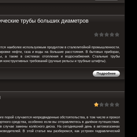
ические трубы больших диаметров
яется наиболее используемым продуктом в сталелитейной промышленности.
ировке нефти, газа и воды на большие расстояния. В бытовых приборах,
бы, а также в системах отопления и водоснабжения. Стальные трубы
ля конструктивных требований (ручные рельсы и трубные штифты).
Подробнее
u
оге порой случаются непредвиденные обстоятельства, в том числе и прокол
ортного средства, особенно если вы отправляетесь в далёкое путешествие.
 случае замены колёсного диска. На сегодняшний день в автомагазинах
зводителей. В этой статье мы разберемся, как устроен гидравлический