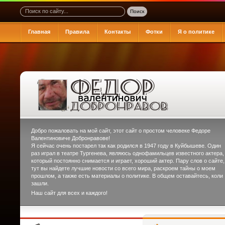
Главная
Правила
Контакты
Фотки
Я о политике
Добро пожаловать на мой сайт, этот сайт о простом человеке
Федоре
Валентиновиче Добронравове
!
Я сейчас очень постарел так как родился в 1947 году в Куйбышеве. Один
раз играл в театре Тургенева, являюсь однофамильцев известного актера,
который постоянно снимается и играет, хороший актер. Пару слов о сайте,
тут вы найдете лучшие новости со всего мира, раскроем тайны о моем
прошлом, а также есть материалы о политике. В общем оставайтесь, коли
зашли.
Наш сайт для всех и каждого!