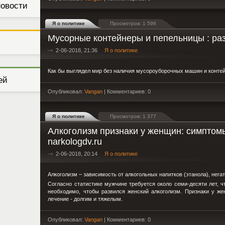
новости
Я о политике
Просмотров: 1 596
Мусорные контейнеры и пепельницы : раз
2-06-2018, 21:36
Я о политике
Как бы выглядел мир без наличия мусороуборочных машин и конте
ей
Опубликовал:
Vangan
| Комментариев: 0
Я о политике
Просмотров: 1 377
Алкоголизм признаки у женщин: симптомы
narkologdv.ru
2-06-2018, 20:14
Я о политике
Алкоголизм – зависимость от алкогольных напитков (этанола), нег
Согласно статистике мужчине требуется около семи-десяти лет, ч
необходимо, чтобы развился женский алкоголизм. Признаки у же
лечение - долгим и тяжелым.
Опубликовал:
Vangan
| Комментариев: 0