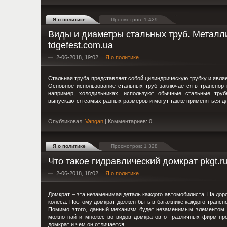
Я о политике
Просмотров: 1 429
Виды и диаметры стальных труб. Металл
tdgefest.com.ua
2-06-2018, 19:02
Я о политике
Стальная труба представляет собой цилиндрическую трубку и явл
Основное использование стальных труб заключается в транспорт
например, холодильниках, используют обычные стальные тру
выпускаются самых разных размеров и могут также применяться д
Опубликовал:
Vangan
| Комментариев: 0
Я о политике
Просмотров: 1 328
Что такое гидравлический домкрат pkgt.r
2-06-2018, 18:02
Я о политике
Домкрат – эта незаменимая деталь каждого автомобилиста. На дор
колеса. Поэтому домкрат должен быть в багажнике каждого трансп
Помимо этого, данный механизм будет незаменимым элементом в
можно найти множество видов домкратов от различных фирм-прои
домкрат и чем он отличается.