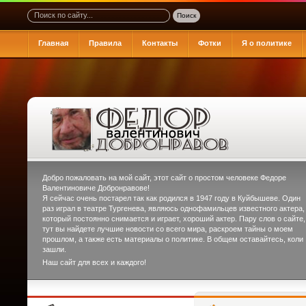
Главная
Правила
Контакты
Фотки
Я о политике
Добро пожаловать на мой сайт, этот сайт о простом человеке
Федоре
Валентиновиче Добронравове
!
Я сейчас очень постарел так как родился в 1947 году в Куйбышеве. Один
раз играл в театре Тургенева, являюсь однофамильцев известного актера,
который постоянно снимается и играет, хороший актер. Пару слов о сайте,
тут вы найдете лучшие новости со всего мира, раскроем тайны о моем
прошлом, а также есть материалы о политике. В общем оставайтесь, коли
зашли.
Наш сайт для всех и каждого!