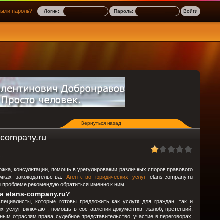
ыли пароль?
Логин:
Пароль:
Вернуться назад
-company.ru
ержка, консультации, помощь в урегулировании различных споров правового
мках законодательства.
Агентство юридических услуг
elans-company.ru
 проблеме рекомендую обратиться именно к ним
и elans-company.ru?
ециалисты, которые готовы предложить как услуги для граждан, так и
 услуг включают: помощь в составлении документов, жалоб, претензий,
чным отраслям права, судебное представительство, участие в переговорах,