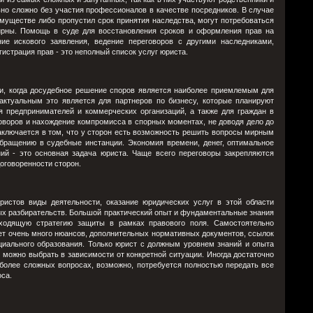
но сложно без участия профессионалов в качестве посредников. В случае
имуществе либо пропустил срок принятия наследства, могут потребоваться
ирны. Помощь в суде для восстановления сроков и оформления прав на
ие искового заявления, ведение переговоров с другими наследниками,
истрация прав - это неполный список услуг юриста.
ии, когда досудебное решение споров является наиболее приемлемым для
актуальным это является для партнеров по бизнесу, которые планируют
я предпринимателей и коммерческих организаций, а также для граждан в
оворов и нахождение компромисса в спорных моментах, не доводя дело до
аключается в том, что у сторон есть возможность решить вопросы мирным
бращению в судебные инстанции. Экономия времени, денег, оптимальное
ий - это основная задача юриста. Чаще всего переговоры закрепляются
оговоренности сторон.
ристов виды деятельности, оказание юридических услуг в этой области
ных разбирательств. Большой практический опыт и фундаментальные знания
ходящую стратегию защиты в рамках правового поля. Самостоятельно
ет очень много нюансов, дополнительных нормативных документов, ссылок
ециального образования. Только юрист с должным уровнем знаний и опыта
 можно выбрать в зависимости от конкретной ситуации. Иногда достаточно
более сложных вопросах, возможно, потребуется полностью передать все
оса.