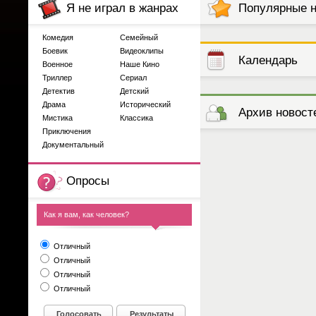
Я не играл в жанрах
Популярные 
Комедия
Семейный
Боевик
Видеоклипы
Календарь
Военное
Наше Кино
Триллер
Сериал
Детектив
Детский
выступлений
Драма
Исторический
Архив новост
Мистика
Классика
Приключения
Документальный
Опросы
Как я вам, как человек?
Отличный
Отличный
Отличный
Отличный