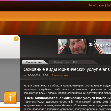
Регистрация
|
Заб
Я о политике
Просмотров: 1 480
Основные виды юридических услуг elans
2-06-2018, 17:54
Я о политике
Услуги специалиста в области юриспруденции - это правовая подд
характера, судебных тяжб, поиск оптимального решения в ра
занимается всеми видами юридической помощи, поэтому при любой
В чем заключаются юридические услуги компани
Перечень услуг довольно объемный, но в каждой фирме есть сп
юридическое сопровождение бизнеса. Основные виды юридических
исков, правовая экспертиза договоров, консультирование по разли