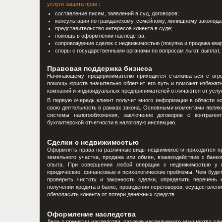
услуги защита прав
:
составление писем, заявлений в суд, договоров;
консультации по гражданскому, семейному, жилищному законода
представительство интересов клиента в суде;
помощь в оформлении наследства;
сопровождение сделок с недвижимостью (покупка и продажа кварт
споры с государственными органами по вопросам льгот, выплат,
Правовая поддержка бизнеса
Начинающему предпринимателю приходится сталкиваться с огр
помощь юриста значительно облегчит его путь и поможет избежат
компаний и индивидуальных предпринимателей отличаются от услуг
В первую очередь клиент получит много информации в области ком
свою деятельность в рамках закона. Основными моментами являю
системы налогообложения, заключение договоров с контраге
бухгалтерской отчетности в налоговую инспекцию.
Сделки с недвижимостью
Оформлять права на различные виды недвижимости приходится пра
земельного участка, продажа или обмен, взаимодействие с банк
опыта. При совершении любой операции с недвижимостью у п
юридические, финансовые и психологические проблемы. Чем будет 
проверить чистоту и законность сделки, определить перечень 
получении кредита в банке, проведении переговоров, осуществлен
обезопасить клиента от потери денежных средств.
Оформление наследства
Дела о принятии наследства, разделе наследуемого имущества одн