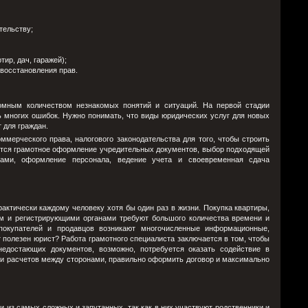
тельству;
ир, дач, гаражей);
 восстановления прав.
омным количеством незнакомых понятий и ситуаций. На первой стадии
ь многих ошибок. Нужно понимать, что виды юридических услуг для новых
 для граждан.
мерческого права, налогового законодательства для того, чтобы строить
тся грамотное оформление учредительных документов, выбор подходящей
нтами, оформление персонала, ведение учета и своевременная сдача
ктически каждому человеку хотя бы один раз в жизни. Покупка квартиры,
ом и регистрирующими органами требуют большого количества времени и
окупателей и продавцов возникают многочисленные информационные,
полезен юрист? Работа грамотного специалиста заключается в том, чтобы
недостающих документов, возможно, потребуется оказать содействие в
ии расчетов между сторонами, правильно оформить договор и максимально
и из самых сложных и запутанных, так как в них участвуют родственники и