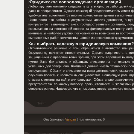
Юридическое сопровождение организаций
Любая крупная компания содержит в штате юристов либо целый отд
данных специалистов. Однако не каждый предприниматель имеет ф
удобной альтернативой. За вполне приемлемые деньги вы получает
Чаще всего это работа с документами, анализ договоров, выда
контрагентов, взаимодействие с государственными органами, пол
оказываться на постоянной основе за фиксированную плату либо
комплекс и наиболее удобно, поскольку есть возможность постоян
выполненных работ, количества часов и изготовленных документов.
Как выбрать надежную юридическую компанию
Окончательное решение о том, обращаться в агентство или реш
безусловно, является относительным. Однако надо иметь в ви
защищенным с правовой точки зрения, при этом вероятность получ
нужно быть бдительным и обращать внимание на то, сколько ле
успешных дел завершено. Компания должна иметь технически осн
сотрудников. Обратите внимание на виды деятельности, оказание
случайно попасть к неопытным специалистам. Решающую роль игра
отзывы клиентов на сайте или форумах. Обязательно заключение д
представителю, по какому вопросу, сроки, стоимость и желаемый 
основные из них. Надеемся, что с помощью представленного описан
Теги:
Опубликовал:
Vangan
| Комментариев: 0
Рекоммендуем также: