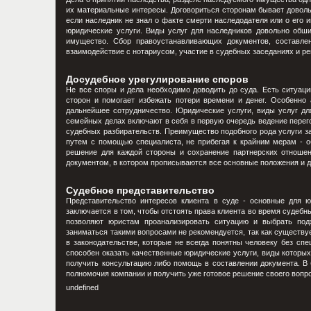
их материальные интересы. Договориться сторонам бывает доволь
если наследник не знал о факте смерти наследодателя или о его 
юридические услуги. Виды услуг для наследников довольно обш
имущество. Сбор правоустанавливающих документов, составлен
взаимодействие с нотариусом, участие в судебных заседаниях и рег
Досудебное урегулирование споров
Не все споры и дела необходимо доводить до суда. Есть ситуац
сторон и помогает избежать потери времени и денег. Особенно 
дальнейшее сотрудничество. Юридические услуги, виды услуг дл
семейных делах включают в себя в первую очередь ведение перег
судебных разбирательств. Преимущество подобного рода услуги з
путем с помощью специалиста, не прибегая к крайним мерам - о
решение для каждой стороны и сохранение партнерских отношен
документом, в котором прописываются все основные положения и д
Судебное представительство
Представительство интересов клиента в суде - основные для ю
заключается в том, чтобы отстоять права клиента во время судеб
позволяют юристам проанализировать ситуацию и выбрать под
заниматься такими вопросами не рекомендуется, так как существу
в законодательстве, которые не всегда понятны человеку без сп
способен оказать качественные юридические услуги, виды которых
получить консультацию либо помощь в составлении документа. В 
полномочия компании и получить уже готовое решение своего вопр
undefined