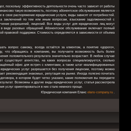
ел, поскольку эффективность деятельности очень часто зависит от работы
инансово такую возможность, поэтому абонентское обслуживание является
е в свое распоряжение юридические услуги, виды зависят от потребностей.
ча заключений по тем или иным вопросам, взыскание задолженностей с
учение разрешений, лицензий. Все виды услуг для юридических лиц могут
 в виде разовых обращений. Абонентское обслуживание включает полный
ной правовой поддержки. Стоимость определяется в зависимости от объема
?
ать вопрос самому, всегда остаётся за клиентом, а понятие «дорого»,
ду, что обращаясь в компанию, вы получаете возможность быть более
ения положительного результата значительно возрастает. В любом случае
т существует агентство, на каких вопросах специализируется, сколько
ащённый офис для встреч с клиентами, а также штат квалифицированных
 юридических услуг разрешается без получения лицензии, поэтому можно
ет рекомендация знакомых, репутация на рынке. Иногда полезно почитать
оговора, в котором будет четко указано, какие полномочия вы передаете
результат. Возможны и другие виды юридических услуг, статья рассмотрела
ия услуг ориентироваться в них стало немного проще.
Юридическая компания Еланс
elans-company.ru
.