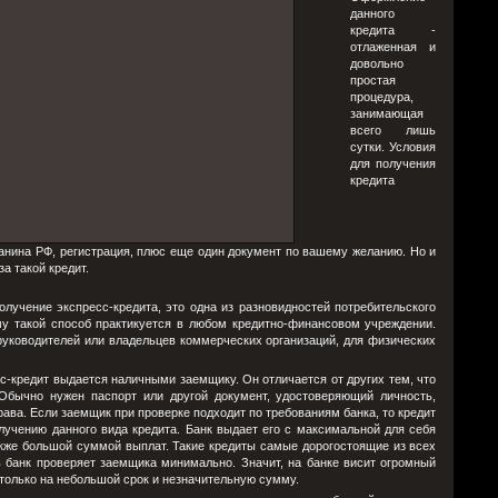
данного
кредита -
отлаженная и
довольно
простая
процедура,
занимающая
всего лишь
сутки. Условия
для получения
кредита
анина РФ, регистрация, плюс еще один документ по вашему желанию. Но и
а такой кредит.
учение экспресс-кредита, это одна из разновидностей потребительского
му такой способ практикуется в любом кредитно-финансовом учреждении.
уководителей или владельцев коммерческих организаций, для физических
сс-кредит выдается наличными заемщику. Он отличается от других тем, что
Обычно нужен паспорт или другой документ, удостоверяющий личность,
рава. Если заемщик при проверке подходит по требованиям банка, то кредит
лучению данного вида кредита. Банк выдает его с максимальной для себя
также большой суммой выплат. Такие кредиты самые дорогостоящие из всех
ь банк проверяет заемщика минимально. Значит, на банке висит огромный
 только на небольшой срок и незначительную сумму.