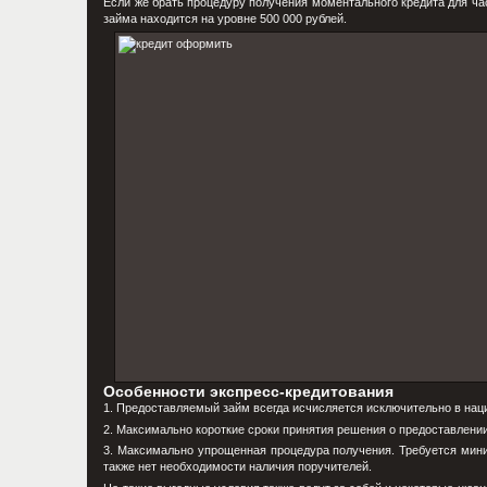
Если же брать процедуру получения моментального кредита для час
займа находится на уровне 500 000 рублей.
Особенности экспресс-кредитования
1. Предоставляемый займ всегда исчисляется исключительно в нац
2. Максимально короткие сроки принятия решения о предоставлении 
3. Максимально упрощенная процедура получения. Требуется мини
также нет необходимости наличия поручителей.