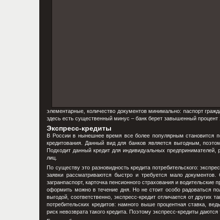
элементарные, количество документов минимально: паспорт гражд
здесь есть существенный минус – банк берет завышенный процент з
Экспресс-кредиты
В России в нынешнее время все более популярным становится пол
кредитования. Данный вид для банков является выгодным, поэто
Подходит данный кредит для индивидуальных предпринимателей, р
лиц.
По существу это разновидность кредита потребительского: экспре
заявки рассматриваются быстро и требуется мало документов. 
загранпаспорт, карточка пенсионного страхования и водительские п
оформить можно в течение дня. Но не стоит особо радоваться по
выгодой, соответственно, экспресс-кредит отличается от других 
потребительских кредитов: намного выше процентная ставка, вед
риск невозврата такого кредита. Поэтому экспресс-кредиты даются