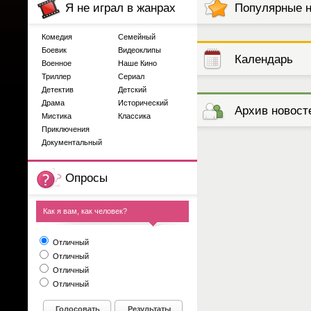
Я не играл в жанрах
Популярные 
Комедия
Семейный
Боевик
Видеоклипы
Календарь
Военное
Наше Кино
Триллер
Сериал
Детектив
Детский
выступлений
Драма
Исторический
Архив новост
Мистика
Классика
Приключения
Документальный
Опросы
Как я вам, как человек?
Отличный
Отличный
Отличный
Отличный