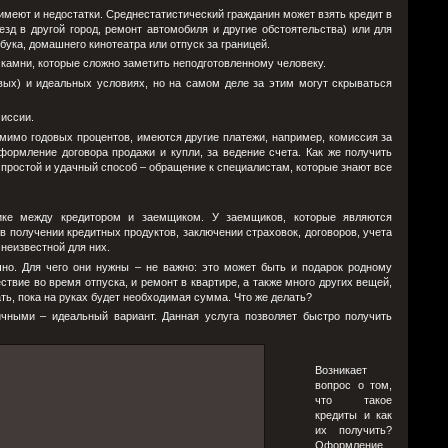
имеют и недостатки. Среднестатистический гражданин может взять кредит в
зд в другой город, ремонт автомобиля и другие обстоятельства) или для
ука, домашнего кинотеатра или отпуск за границей.
 камни, которые сложно заметить неподготовленному человеку.
вых) и идеальных условиях, но на самом деле за этим могут скрываться
миссии.
Помимо годовых процентов, имеются другие платежи, например, комиссия за
формление договора продажи и купли, за ведение счета. Как же получить
 простой и удачный способ – обращение к специалистам, которые знают все
ике между кредитором и заемщиком. У заемщиков, которые являются
в получении кредитных продуктов, заключении страховок, договоров, учета
неизвестной для них.
чно. Для чего они нужны – не важно: это может быть и подарок родному
ствие во время отпуска, и ремонт в квартире, а также много других вещей,
ть, пока на руках будет необходимая сумма. Что же делать?
чными – идеальный вариант. Данная услуга позволяет быстро получить
Возникает
вопрос о том,
что такое
кредиты и как
их получить?
Оформление