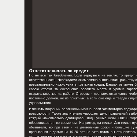
Ответственность за кредит
Но не все так безоблачно. Если вернуться на землю, то кредит 
ответственность. Необходимо ежемесячно выплачивать расчетную с
предварительно нужно узнать, где взять кредит. Вариантов может б
собою страхи за сохранение рабочего места и уровня зарпл
старательностью на работе. Стрессы - неотъемлемая часть любог
постоянно должен, не из приятных, а если оно еще и твердо сидит
удовольствия.
Избежать подобных осложнений можно, если элементарно подходит
возможности. Также значительно упрощает дело правильный выбор 
каждый максимально адаптирован под нужные цели. Очень хоро
обесценивается со временем. Например, на жилье. Для жилья сущ
обывателя, но при этом - на длительные сроки и большие су
пребывания в долгах на 10-20 лет, но зато потом вы становитесь
лучше, чем вечная аренда, а впоследствии вклад может даже окупи