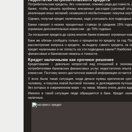
Потребительские кредиты, без сомнения, помимо ряда достоинств, 
банке, чтобы решить проблему внезапных расходов (срочный отъе
реализации иных желаний, казавшихся несбыточными: покупка ноутб
Однако, получая кредит наличными, надо учитывать все подводные
Банки говорят о низких процентных ставках (в среднем 15% годо
огромные дополнительные комиссии - до 70% годовых.
За погашение кредита до срока многие банки взимают огромные ко
Банк же обязан сообщать только о процентах по кредиту за год. 
рассмотрение вопроса о кредите, за выдачу самого кредита, за о
кредит наличными и не попасть на эти подводные камни? Наиболее
финансовые и банковские нюансы и тонкости.
Кредит наличными как срочное решение
Кредитование – довольно непростой вид отношений в эконом
потребителями банковских финансовых услуг, недостаточно опыта 
комиссии. Поэтому много достаточно важной информации остается 
У всех была такая ситуация, когда деньги нужны критически сро
человеку, и покупка новой бытовой техники, и долгожданное путеше
без которых в современном мире – ну никак. Можно очень долго жда
Именно в такой ситуации люди обращаются в банк. Кредит нали
наличные.