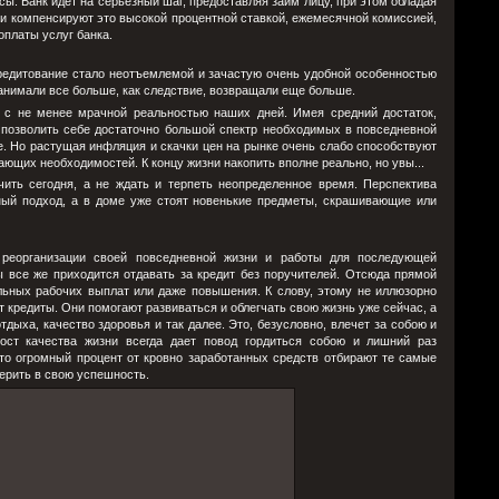
сы. Банк идет на серьезный шаг, предоставляя займ лицу, при этом обладая
и компенсируют это высокой процентной ставкой, ежемесячной комиссией,
оплаты услуг банка.
кредитование стало неотъемлемой и зачастую очень удобной особенностью
занимали все больше, как следствие, возвращали еще больше.
я с не менее мрачной реальностью наших дней. Имея средний достаток,
позволить себе достаточно большой спектр необходимых в повседневной
ке. Но растущая инфляция и скачки цен на рынке очень слабо способствуют
ающих необходимостей. К концу жизни накопить вполне реально, но увы...
ть сегодня, а не ждать и терпеть неопределенное время. Перспектива
ный подход, а в доме уже стоят новенькие предметы, скрашивающие или
 реорганизации своей повседневной жизни и работы для последующей
ы все же приходится отдавать за кредит без поручителей. Отсюда прямой
ьных рабочих выплат или даже повышения. К слову, этому не иллюзорно
т кредиты. Они помогают развиваться и облегчать свою жизнь уже сейчас, а
дыха, качество здоровья и так далее. Это, безусловно, влечет за собою и
рост качества жизни всегда дает повод гордиться собою и лишний раз
что огромный процент от кровно заработанных средств отбирают те самые
ерить в свою успешность.