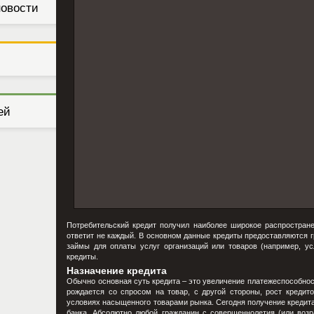
новости
ей
Потребительский кредит получил наиболее широкое распространен
ответит не каждый. В основном данные кредиты предоставляются г
займы для оплаты услуг организаций или товаров (например, усл
кредиты.
Назначение кредита
Обычно основная суть кредита – это увеличение платежеспособност
рождается со спросом на товар, с другой стороны, рост кредит
условиях насыщенного товарами рынка. Сегодня получение кредита
банка. Абсолютно любой гражданин с совершеннолетия (или возра