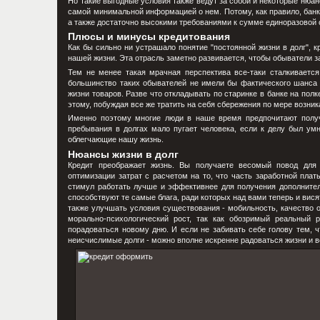
Но такие выгодные условия также ведут за собой и некоторые нюан
самой минимальной информацией о нем. Потому, как правило, банк
а также достаточно высокими требованиями к сумме единоразовой 
Плюсы и минусы кредитования
Как бы сильно ни устрашало понятие "постоянной жизни в долг", 
нашей жизни. Эта отрасль заметно развивается, чтобы обыватели 
Тем не менее такая мрачная перспектива все-таки сталкиваетс
большинство таких обывателей не имели бы фактического шанса 
жизни товаров. Разве что откладывать по старинке в банке на пол
этому, побуждая все же тратить на себя сбережения по мере возник
Именно поэтому многие люди в наше время предпочитают получи
пребывания в долгах мало пугает человека, если к делу был ум
облегчающие нашу жизнь.
Нюансы жизни в долг
Кредит преображает жизнь. Вы получаете весомый повод для
оптимизации затрат с расчетом на то, что часть заработной плат
стимул работать лучше и эффективнее для получения дополнител
способствуют те самые блага, ради которых над вами теперь и вися
также улучшать условия существования - мобильность, качество от
морально-психологический рост, так как обозримый реальный 
порадоваться новому дню. И если не забивать себе голову тем, 
неисчислимые долги - можно вполне искренне радоваться жизни и в