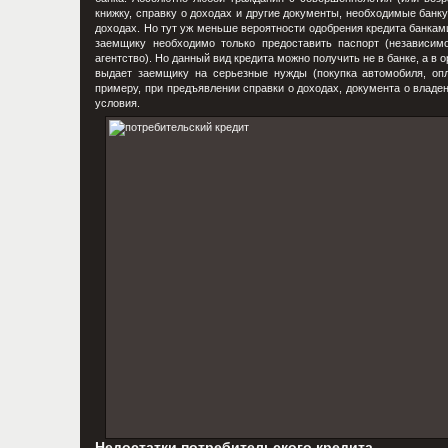
книжку, справку о доходах и другие документы, необходимые банк
доходах. Но тут уж меньше вероятности одобрения кредита банками
заемщику необходимо только предоставить паспорт (независимо
агентство). Но данный вид кредита можно получить не в банке, а 
выдает заемщику на серьезные нужды (покупка автомобиля, опл
примеру, при предъявлении справки о доходах, документа о владен
условия.
Недостатки потребительского кредита