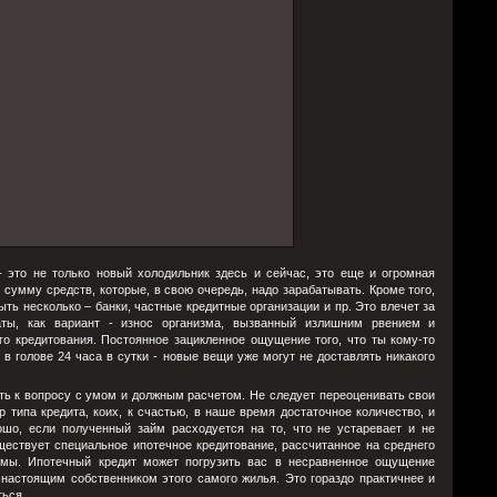
- это не только новый холодильник здесь и сейчас, это еще и огромная
умму средств, которые, в свою очередь, надо зарабатывать. Кроме того,
ыть несколько – банки, частные кредитные организации и пр. Это влечет за
аты, как вариант - износ организма, вызванный излишним рвением и
о кредитования. Постоянное зацикленное ощущение того, что ты кому-то
 в голове 24 часа в сутки - новые вещи уже могут не доставлять никакого
ь к вопросу с умом и должным расчетом. Не следует переоценивать свои
типа кредита, коих, к счастью, в наше время достаточное количество, и
шо, если полученный займ расходуется на то, что не устаревает и не
ествует специальное ипотечное кредитование, рассчитанное на среднего
ммы. Ипотечный кредит может погрузить вас в несравненное ощущение
 настоящим собственником этого самого жилья. Это гораздо практичнее и
ться.