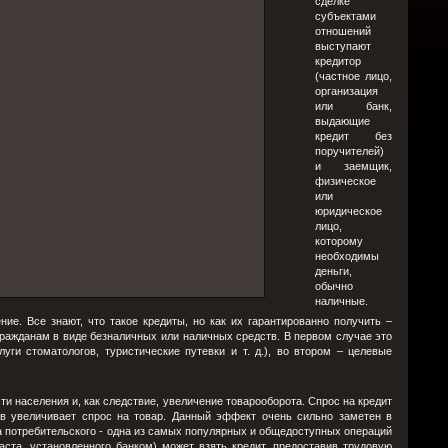
сделке
субъектами
отношений
выступают
кредитор
(частное лицо,
организация
или банк,
выдающие
кредит без
поручителей)
и заемщик,
физическое
или
юридическое
лицо,
которому
необходимы
деньги,
обычно
наличные.
ие. Все знают, что такое кредиты, но как их гарантированно получить –
ражданам в виде безналичных или наличных средств. В первом случае это
уги стоматологов, туристические путевки и т. д.), во втором – целевые
и населения и, как следствие, увеличение товарооборота. Спрос на кредит
ов увеличивает спрос на товар. Данный эффект очень сильно заметен в
 потребительского - одна из самых популярных и общедоступных операций
ста, установленного банком) может взять кредит, предоставив трудовую