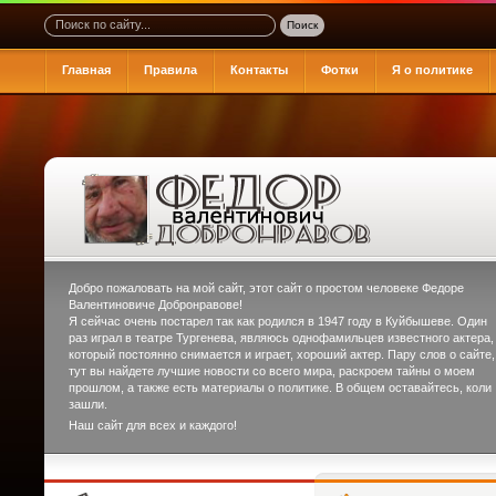
Главная
Правила
Контакты
Фотки
Я о политике
Добро пожаловать на мой сайт, этот сайт о простом человеке
Федоре
Валентиновиче Добронравове
!
Я сейчас очень постарел так как родился в 1947 году в Куйбышеве. Один
раз играл в театре Тургенева, являюсь однофамильцев известного актера,
который постоянно снимается и играет, хороший актер. Пару слов о сайте,
тут вы найдете лучшие новости со всего мира, раскроем тайны о моем
прошлом, а также есть материалы о политике. В общем оставайтесь, коли
зашли.
Наш сайт для всех и каждого!