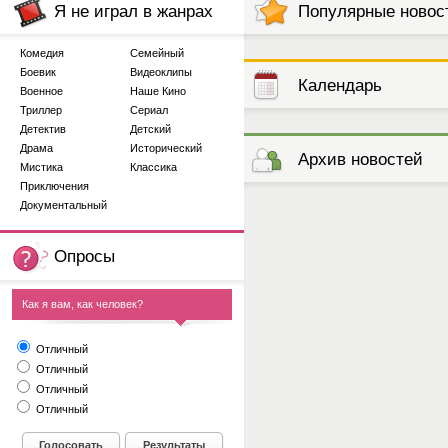
Я не играл в жанрах
Популярные новос
Комедия
Семейный
Боевик
Видеоклипы
Календарь
Военное
Наше Кино
Триллер
Сериал
Детектив
Детский
выступлений
Драма
Исторический
Архив новостей
Мистика
Классика
Приключения
Документальный
Опросы
Как я вам, как человек?
Отличный
Отличный
Отличный
Отличный