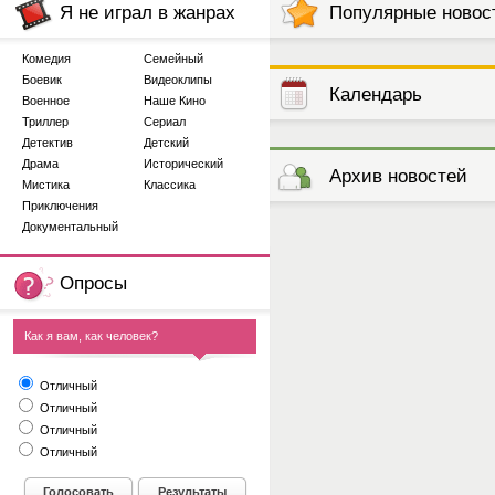
Я не играл в жанрах
Популярные новос
Комедия
Семейный
Боевик
Видеоклипы
Календарь
Военное
Наше Кино
Триллер
Сериал
Детектив
Детский
выступлений
Драма
Исторический
Архив новостей
Мистика
Классика
Приключения
Документальный
Опросы
Как я вам, как человек?
Отличный
Отличный
Отличный
Отличный