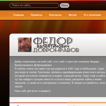
Главная
Правила
Контакты
Фотки
Я о политике
Добро пожаловать на мой сайт, этот сайт о простом человеке
Федоре
Валентиновиче Добронравове
!
Я сейчас очень постарел так как родился в 1947 году в Куйбышеве. Один
раз играл в театре Тургенева, являюсь однофамильцев известного актера,
который постоянно снимается и играет, хороший актер. Пару слов о сайте,
тут вы найдете лучшие новости со всего мира, раскроем тайны о моем
прошлом, а также есть материалы о политике. В общем оставайтесь, коли
зашли.
Наш сайт для всех и каждого!