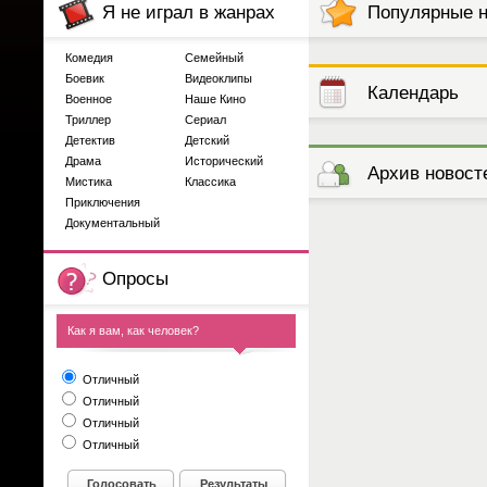
Я не играл в жанрах
Популярные 
Комедия
Семейный
Боевик
Видеоклипы
Календарь
Военное
Наше Кино
Триллер
Сериал
Детектив
Детский
выступлений
Драма
Исторический
Архив новост
Мистика
Классика
Приключения
Документальный
Опросы
Как я вам, как человек?
Отличный
Отличный
Отличный
Отличный