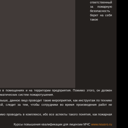
ответственный
за пожарную
безопасность
берет на себя
такое
в в помещениях и на территории предприятия. Помимо этого, он должен
томатических систем пожаротушения.
 выше, данное лицо проводит такие мероприятия, как инструктаж по технике
ой, следит за тем, чтобы сотрудники во время произведения работ не
о проводить в комплексе, ибо все аспекты такого понятия, как пожарная
Курсы повышения квалификации для лицензии МЧС
www.nousro.ru