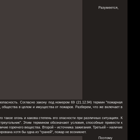
Разумеется,
зопасность. Согласно закону под номером 69 (21.12.94) термин "пожарная
, общества в целом и имущества от пожаров. Разберем, что же включает в
о такое огонь и какова степень его опасности при различных ситуациях. К
 треугольник". Этим термином обозначают условия, способные привести к
личие горючего вещества. Второй – источника зажигания. Третьей – наличие
рована хотя бы одна из "граней", пожар не возникнет.
Поэтому