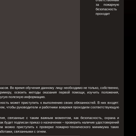
ответственный
за пожарную
безопасность
проходит
часов. Во время обучения данному лицу необходимо не только, собственно,
примеру, освоить методы оказания первой помощи, изучить положения,
другую полезную информацию.
ность может приступить к выполнению своих обязанностей. В них входят:
тем, чтобы руководители и работники вовремя проходили соответствующую
тия, связанные с таким важным моментом, как безопасность, охрана и
как будет подписан приказ о назначении – проверить наличие удостоверений
ем можно приступить к проверке пожарно-технического минимума таких
 работами, связанными с огнем.