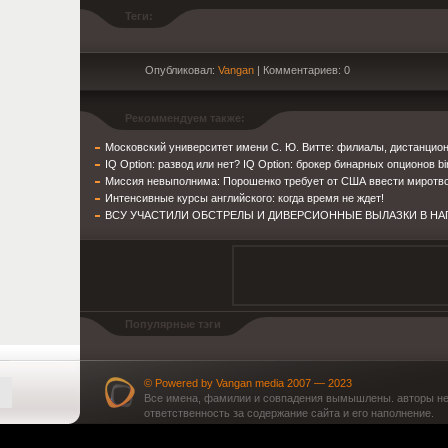
Теги:
Опубликовал:
Vangan
| Комментариев: 0
Рекоммендуем также:
Московский университет имени С. Ю. Витте: филиалы, дистанцио
IQ Option: развод или нет? IQ Option: брокер бинарных опционов bin
Миссия невыполнима: Порошенко требует от США ввести миротво
Интенсивные курсы английского: когда время не ждет!
ВСУ УЧАСТИЛИ ОБСТРЕЛЫ И ДИВЕРСИОННЫЕ ВЫЛАЗКИ В Н
Популярные тэги
© Powered by Vangan media 2007 — 2023
Все имена, фамилии и совпадения вымышлены. авторы не 
ответственность за содержание сайта и его наполнение.