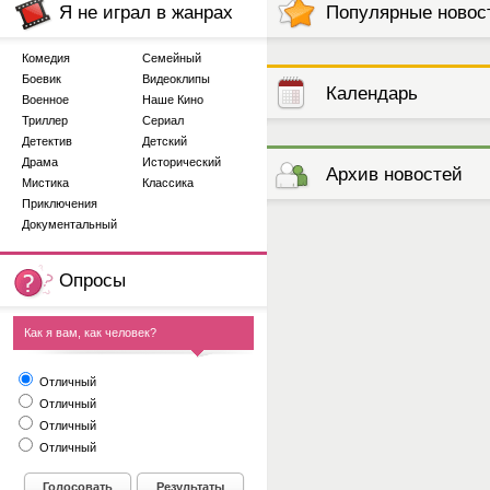
Я не играл в жанрах
Популярные новос
Комедия
Семейный
Боевик
Видеоклипы
Календарь
Военное
Наше Кино
Триллер
Сериал
Детектив
Детский
выступлений
Драма
Исторический
Архив новостей
Мистика
Классика
Приключения
Документальный
Опросы
Как я вам, как человек?
Отличный
Отличный
Отличный
Отличный