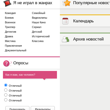
Я не играл в жанрах
Популярные новос
Комедия
Семейный
Боевик
Видеоклипы
Календарь
Военное
Наше Кино
Триллер
Сериал
Детектив
Детский
выступлений
Драма
Исторический
Архив новостей
Мистика
Классика
Приключения
Документальный
Опросы
Как я вам, как человек?
Отличный
Отличный
Отличный
Отличный