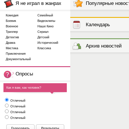
Я не играл в жанрах
Популярные новос
Комедия
Семейный
Боевик
Видеоклипы
Календарь
Военное
Наше Кино
Триллер
Сериал
Детектив
Детский
выступлений
Драма
Исторический
Архив новостей
Мистика
Классика
Приключения
Документальный
Опросы
Как я вам, как человек?
Отличный
Отличный
Отличный
Отличный