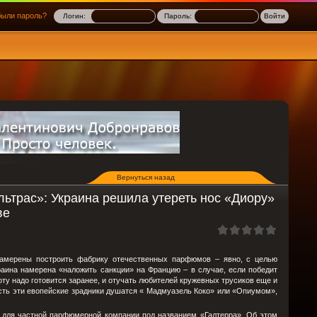
ыли пароль?
Логин:
Пароль:
Вернуться назад
ьтрас»: Украина решила утереть нос «Диору»
ве
 намерены построить фабрику отечественных парфюмов – явно, с целью
аина намерена «наложить санкции» на Францию – в случае, если победит
оту надо готовится заранее, и отучать любителей кружевных трусиков еще и
сть эти евопейские зрадники душатся « Мадмуазель Коко» или «Опиумом»,
 для частной парфюмерной компании под названием «Галтерра». Об этом