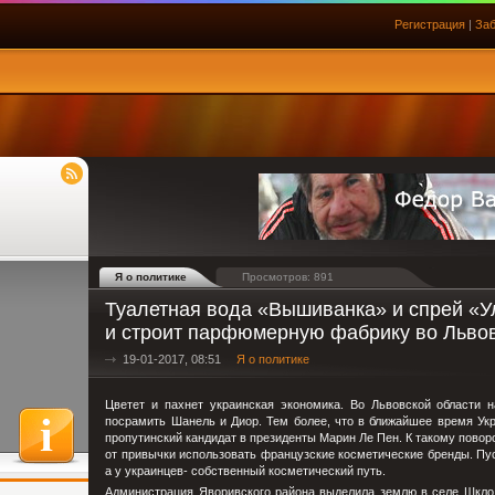
Регистрация
|
Заб
Я о политике
Просмотров: 891
Туалетная вода «Вышиванка» и спрей «Ул
и строит парфюмерную фабрику во Льво
19-01-2017, 08:51
Я о политике
Цветет и пахнет украинская экономика. Во Львовской области
посрамить Шанель и Диор. Тем более, что в ближайшее время Укр
пропутинский кандидат в президенты Марин Ле Пен. К такому повор
от привычки использовать французские косметические бренды. Пу
а у украинцев- собственный косметический путь.
Администрация Яворивского района выделила землю в селе Шкло