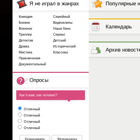
Я не играл в жанрах
Популярные 
Комедия
Семейный
Боевик
Видеоклипы
Календарь
Военное
Наше Кино
Триллер
Сериал
Детектив
Детский
выступлений
Драма
Исторический
Архив новост
Мистика
Классика
Приключения
Документальный
Опросы
Как я вам, как человек?
Отличный
Отличный
Отличный
Отличный