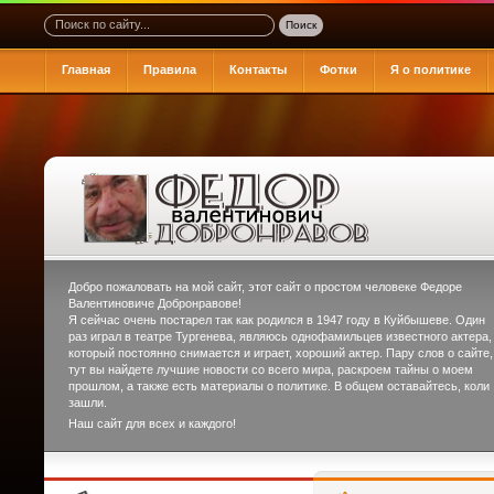
Главная
Правила
Контакты
Фотки
Я о политике
Добро пожаловать на мой сайт, этот сайт о простом человеке
Федоре
Валентиновиче Добронравове
!
Я сейчас очень постарел так как родился в 1947 году в Куйбышеве. Один
раз играл в театре Тургенева, являюсь однофамильцев известного актера,
который постоянно снимается и играет, хороший актер. Пару слов о сайте,
тут вы найдете лучшие новости со всего мира, раскроем тайны о моем
прошлом, а также есть материалы о политике. В общем оставайтесь, коли
зашли.
Наш сайт для всех и каждого!