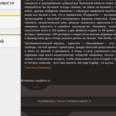
новости
говорится в распоряжении губернатора Львовской области Олега С
переработал бы бытовые отходы галичан, ни земли ни желания у л
иначе, доноры майданов намерены с помощью парфюмов перебить 
вчера мы писали о том, что в украинском «Пьемонте» — мусорны
организациям с просьбой утилизировать фекалии патриотов. Одна
перебить патриотическую вонь запахом львовского одеколона и т
намерены запустить в серийное производство. Например, туал
покупателю всего в 150 гривен, а два флакона отдают по 99 грив
которых превышает 100 долларов и недоступна многим рядовым евр
и французские духи теперь решено делать во Львове. Тем более, ч
ей
Экспериментальный образец – одеколон — «Вышиванка» — этот с
свободы, чистый аромат горной реки, рождественский цитрусовый 
и букет из фрезий и цикламена. А мощь и силу украинского ка
гиднюкам еще много косметических открытий: например, лосьон «
освоит и освежители воздуха, чтобы опрыскивать кучи отходов в 
от потных скакунов – все-таки прыгать три года подряд – не шутка.
Светлана Манекина
Источник: rusdozor.ru
Теги:
Опубликовал:
Vangan
| Комментариев: 0
Рекоммендуем также: