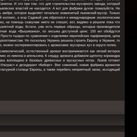
инютки. И это при том, что для строительства мусорного завода, который
ьвовских властей не находится. А вот для фабрики духов- пожалуйста. Не
амбре, которое выделяет печально знаменитый львовский мусор. Только
й коллапс, а мэр Садовой уже обратился к международным экологическим
ко, на помощь скакунам никто не спешит, вот, видимо и решили пока что
уалетной воды. Кстати, уже есть первые образцы, которые производители
етная вода «Вышиванка», по весьма доступной цене: 100 мл обойдутся
ен. Просто «шара» по сравнению с изделиями европейских парфюмеров, цена
ооптимистам. Но поскольку Украина решила строить Европу в Украине, то
то, можно эксперементировать с ароматами: мусорных куч в округе полно.
имволический, естественный аромат воспринимается как легкий ветерок
микс из лимона и апельсина. К сердцу аромата добавили щепотку кориандра
зака воплощено в базовых древесных и мускусных нотах. Львов готовит
Ультрас» и дезодорант «Киборг». Вне сомнений, новая фабрика ароматов
культурной столице Европы, а также перебить неприятный запах, исходящий