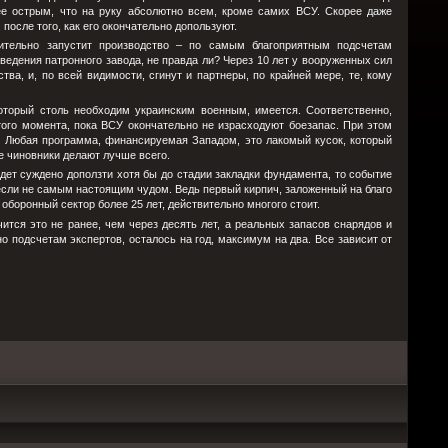
е острым, что на руку абсолютно всем, кроме самих ВСУ. Скорее даже
после того, как его окончательно допользуют.
ительно запустит производство – по самым благоприятным подсчетам
зведения патронного завода, не правда ли? Через 10 лет у вооруженных сил
тва, и, по всей видимости, сгинут и партнеры, по крайней мере, те, кому
который столь необходим украинским военным, имеется. Соответственно,
того момента, пока ВСУ окончательно не израсходуют боезапас. При этом
. Любая программа, финансируемая Западом, это лакомый кусок, который
ие чиновники делают лучше всего.
удет суждено доползти хотя бы до стадии закладки фундамента, то событие
сли не самым настоящим чудом. Ведь первый кирпич, заложенный на благо
боронный сектор более 25 лет, действительно многого стоит.
учится это не ранее, чем через десять лет, а реальных запасов снарядов и
о подсчетам экспертов, осталось на год, максимум на два. Все зависит от