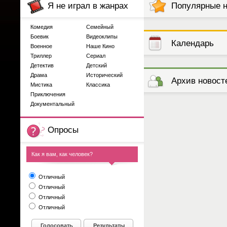
Я не играл в жанрах
Популярные 
Комедия
Семейный
Боевик
Видеоклипы
Календарь
Военное
Наше Кино
Триллер
Сериал
Детектив
Детский
выступлений
Драма
Исторический
Архив новост
Мистика
Классика
Приключения
Документальный
Опросы
Как я вам, как человек?
Отличный
Отличный
Отличный
Отличный