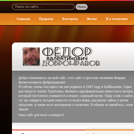
Главная
Правила
Контакты
Фотки
Я о политике
Добро пожаловать на мой сайт, этот сайт о простом человеке
Федоре
Валентиновиче Добронравове
!
Я сейчас очень постарел так как родился в 1947 году в Куйбышеве. Один
раз играл в театре Тургенева, являюсь однофамильцев известного актера,
который постоянно снимается и играет, хороший актер. Пару слов о сайте,
тут вы найдете лучшие новости со всего мира, раскроем тайны о моем
прошлом, а также есть материалы о политике. В общем оставайтесь, коли
зашли.
Наш сайт для всех и каждого!