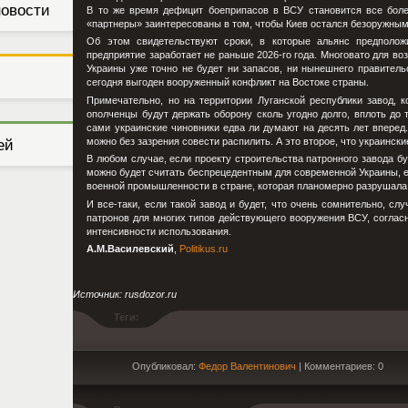
новости
В то же время дефицит боеприпасов в ВСУ становится все боле
«партнеры» заинтересованы в том, чтобы Киев остался безоружным 
Об этом свидетельствуют сроки, в которые альянс предполож
предприятие заработает не раньше 2026-го года. Многовато для во
Украины уже точно не будет ни запасов, ни нынешнего правительс
сегодня выгоден вооруженный конфликт на Востоке страны.
Примечательно, но на территории Луганской республики завод, 
ополченцы будут держать оборону сколь угодно долго, вплоть до 
сами украинские чиновники едва ли думают на десять лет вперед
можно без зазрения совести распилить. А это второе, что украинск
ей
В любом случае, если проекту строительства патронного завода б
можно будет считать беспрецедентным для современной Украины, е
военной промышленности в стране, которая планомерно разрушала о
И все-таки, если такой завод и будет, что очень сомнительно, сл
патронов для многих типов действующего вооружения ВСУ, согласн
интенсивности использования.
А.М.Василевский
,
Politikus.ru
Источник: rusdozor.ru
Теги:
Опубликовал:
Федор Валентинович
| Комментариев: 0