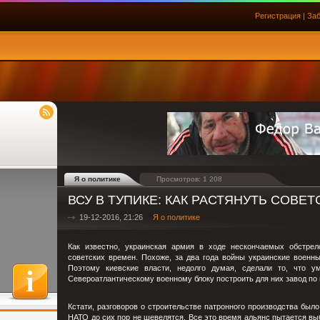
Регистрация
|
Заб
Я о политике
Просмотров: 1 208
ВСУ В ТУПИКЕ: КАК РАСТЯНУТЬ СОВЕ
19-12-2016, 21:26
Я о политике
Как известно, украинская армия в ходе нескончаемых обстрел
советских времен. Похоже, за два года войны украинские военн
Поэтому киевские власти, недолго думая, сделали то, что 
Североатлантическому военному блоку построить для них завод по 
Кстати, разговоров о строительстве патронного производства был
НАТО до сих пор не шевелятся. Все это время альянс пытается выб