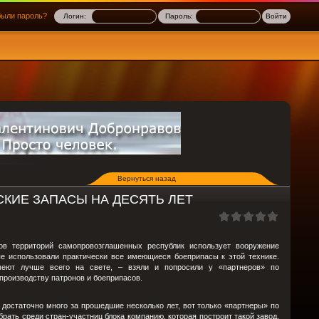
ыли пароль?
Логин:
Пароль:
Вернуться назад
ТСКИЕ ЗАПАСЫ НА ДЕСЯТЬ ЛЕТ
ов территорий самопровозглашенных республик использует вооружение
ые использовали практически все имеющиеся боеприпасы к этой технике.
умеют лучше всего на свете, – взяли и попросили у «партнеров» по
производству патронов и боеприпасов.
о достаточно много за прошедшие несколько лет, вот только «партнеры» по
рать среди стран-участниц блока компанию, которая построит такой завод.