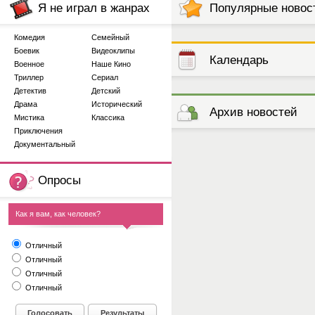
Я не играл в жанрах
Популярные новос
Комедия
Семейный
Боевик
Видеоклипы
Календарь
Военное
Наше Кино
Триллер
Сериал
Детектив
Детский
выступлений
Драма
Исторический
Архив новостей
Мистика
Классика
Приключения
Документальный
Опросы
Как я вам, как человек?
Отличный
Отличный
Отличный
Отличный