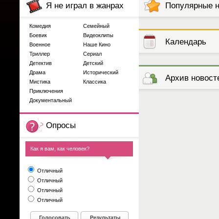
Я не играл в жанрах
Популярные 
Комедия
Семейный
Боевик
Видеоклипы
Календарь
Военное
Наше Кино
Триллер
Сериал
Детектив
Детский
выступлений
Драма
Исторический
Архив новост
Мистика
Классика
Приключения
Документальный
Опросы
Как я вам, как человек?
Отличный
Отличный
Отличный
Отличный