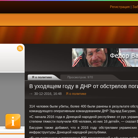
Регистрация
|
Заб
Я о политике
Просмотров: 970
В уходящем году в ДНР от обстрелов пог
30-12-2016, 16:48
Я о политике
314 человек были убиты, более 400 были ранены в результате обст
командующего оперативным командованием ДНР Эдуард Басурин.
«С начала 2016 года в Донецкой народной республике от рук украин
степени тяжести получили 406 человек, из них 16 детей», — сказал
Басурин также добавил, что в 2016 году обстрелами украински
инфраструктуры Донецкой народной республики.