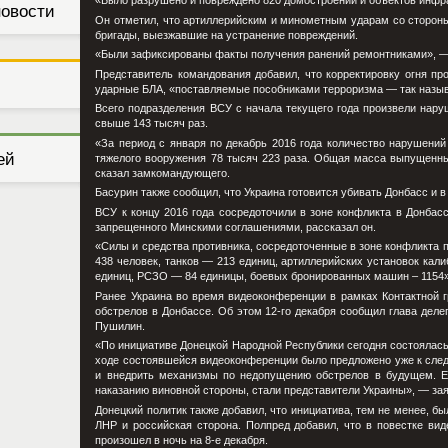
«Было разрушено и повреждено 820 домостроений и объектов инфр
новости
Он отметил, что артиллерийским и минометным ударам со сторон
бригады, выезжавшие на устранение повреждений.
«Были зафиксированы факты получения ранений ремонтниками», —
Представитель командования добавил, что корректировку огня пр
ударные БЛА, «поставляемые пособниками терроризма — так назы
Всего подразделения ВСУ с начала текущего года произвели нар
свыше 143 тысяч раз.
«За период с января по декабрь 2016 года количество нарушений
ей
тяжелого вооружения 78 тысяч 223 раза. Общая масса выпущенны
сказал замкомандующего.
Басурин также сообщил, что Украина готовится убивать Донбасс и 
ВСУ к концу 2016 года сосредоточили в зоне конфликта в Донбас
запрещенного Минскими соглашениями, рассказал он.
«Силы и средства противника, сосредоточенные в зоне конфликта п
438 человек, танков — 213 единиц, артиллерийских установок кал
единиц, РСЗО — 84 единицы, боевых бронированных машин – 1154»
Ранее Украина во время видеоконференции в рамках Контактной 
обстрелов в Донбассе. Об этом 12-го декабря сообщил глава деле
Пушилин.
«По инициативе Донецкой Народной Республики сегодня состоялась
ходе состоявшейся видеоконференции было предложено уже к след
и внедрить механизмы по недопущению обстрелов в будущем. Ед
наказанию виновной стороны, стали представители Украины», — зая
Донецкий политик также добавил, что инициатива, тем не менее, 
ЛНР и российская сторона. Полпред добавил, что в повестке ви
произошел в ночь на 8-е декабря.