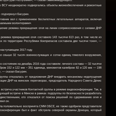
аструктуры Республики», — сказал замкомандующего.
ы ВСУ неоднократно подвергались объекты жизнеобеспечения и ремонтные
 подчеркнул Басурин.
отивник вел с применением беспилотных летательных аппаратов, включая
ваемыми волонтерами».
ушение режима прекращения огня на линии соприкосновения с силами ДНР
 режима прекращения огня составило 143 тысячи 613 раз, в том числе из
х по территории Республики боеприпасов составила две тысячи тонн», —
в наступающем 2017 году.
се свыше 32 тысяч военнослужащих и сотни единиц тяжелого вооружения,
о состоянию на декабрь 2016 года составили: личного состава — 32 тысячи
ибром 152 и 122 мм – 351 единица, минометов калибром 82 и 120 мм — 198
, — сказал Басурин.
группы отказалась от предложения ДНР внедрить механизмы недопущения
гации ДНР на минских переговорах, председатель Народного Совета Денис
 встреча участников Контактной группы в режиме видеоконференции. Так, в
ующей встрече в Минске в рамках подгруппы по безопасности разработать
инственными, кто отказался от поиска решений по сдерживанию огня и
вил он.
была положительно воспринята СММ ОБСЕ, ее также одобрили представители
деоконференции был и факт обстрела северной окраины Донецка, который