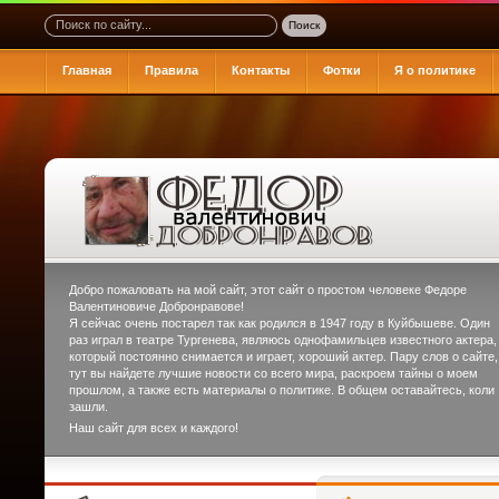
Главная
Правила
Контакты
Фотки
Я о политике
Добро пожаловать на мой сайт, этот сайт о простом человеке
Федоре
Валентиновиче Добронравове
!
Я сейчас очень постарел так как родился в 1947 году в Куйбышеве. Один
раз играл в театре Тургенева, являюсь однофамильцев известного актера,
который постоянно снимается и играет, хороший актер. Пару слов о сайте,
тут вы найдете лучшие новости со всего мира, раскроем тайны о моем
прошлом, а также есть материалы о политике. В общем оставайтесь, коли
зашли.
Наш сайт для всех и каждого!