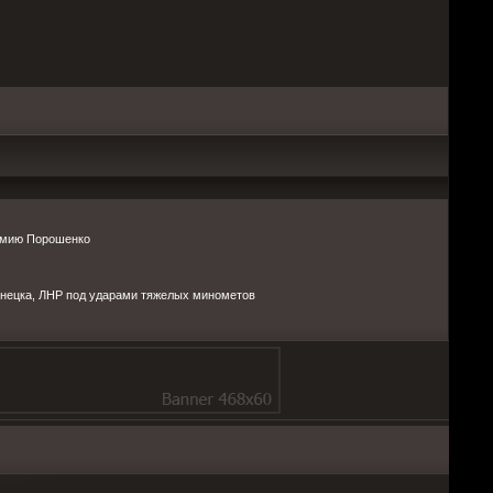
армию Порошенко
онецка, ЛНР под ударами тяжелых минометов