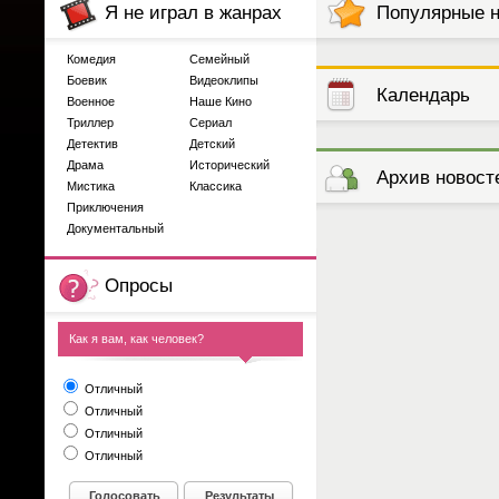
Я не играл в жанрах
Популярные 
Комедия
Семейный
Боевик
Видеоклипы
Календарь
Военное
Наше Кино
Триллер
Сериал
Детектив
Детский
выступлений
Драма
Исторический
Архив новост
Мистика
Классика
Приключения
Документальный
Опросы
Как я вам, как человек?
Отличный
Отличный
Отличный
Отличный