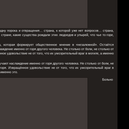
ездну порока и отвращения… страна, к которой уже нет вопросов… страна,
стране, какие существа рождали этих людоедов и упырей, что чье то горе,
а, которая формирует общественное мнение в «незалежной». Остаётся
ждение именно от горя другого человека. Не столько от боли, не столько от
нное удовольствие не от того, что их умозрительный враг в могиле, а именно
чают наслаждение именно от горя другого человека. Не столько от боли, не
 горя. Извращённое удовольствие не от того, что их умозрительный враг в
 именно это.
Больно