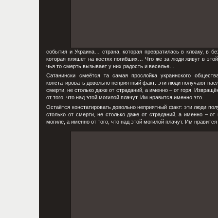
события и Украина… страна, которая превратилась в клоаку, в б
которая пляшет на костях погибших… Что же за люди живут в этой 
чья то смерть вызывает у них радость и веселье…
Сатанински смеётся та самая прослойка украинского обществ
констатировать довольно неприятный факт: эти люди получают насла
смерти, не столько даже от страданий, а именно – от горя. Извращё
от того, что над этой могилой плачут. Им нравится именно это.
Остаётся констатировать довольно неприятный факт: эти люди полу
столько от смерти, не столько даже от страданий, а именно – от
могиле, а именно от того, что над этой могилой плачут. Им нравится