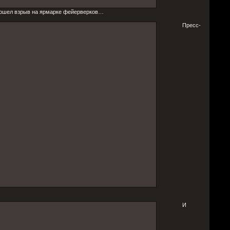
изошел взрыв на ярмарке фейерверков…
Пресс-
.
И