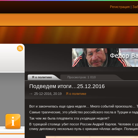
Регистрация
|
Заб
Я о политике
Просмотров: 1 010
Подведем итоги…25.12.2016
25-12-2016, 20:19
Я о политике
Вот и закончилась еще одна неделя… Много событий произошло… 
Самые трагические, это убийство российского посла в Турции и п
Так чем же была плодпвита эта уходящая неделя?
В турецкой столице убит посол России Андрей Карлов. Человек с
спину дипломату несколько пуль с криками «Аллах акбар». Полиция