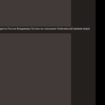
идента России Владимира Путина на соискание Нобелевской премии мира!