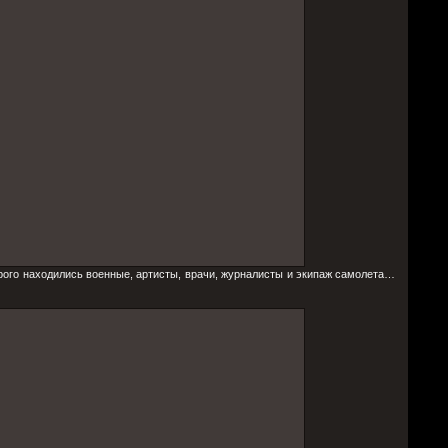
рого находились военные, артисты, врачи, журналисты и экипаж самолета…