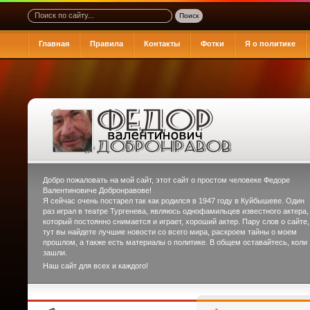
Главная
Правила
Контакты
Фотки
Я о политике
Добро пожаловать на мой сайт, этот сайт о простом человеке
Федоре
Валентиновиче Добронравове
!
Я сейчас очень постарел так как родился в 1947 году в Куйбышеве. Один
раз играл в театре Тургенева, являюсь однофамильцев известного актера,
который постоянно снимается и играет, хороший актер. Пару слов о сайте,
тут вы найдете лучшие новости со всего мира, раскроем тайны о моем
прошлом, а также есть материалы о политике. В общем оставайтесь, коли
зашли.
Наш сайт для всех и каждого!