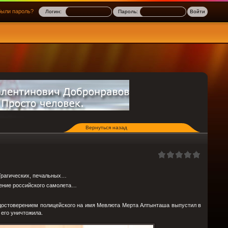
ыли пароль?
Логин:
Пароль:
Вернуться назад
Трагических, печальных…
адение российского самолета…
 удостоверением полицейского на имя Мевлюта Мерта Алтынташа выпустил в
 его уничтожила.