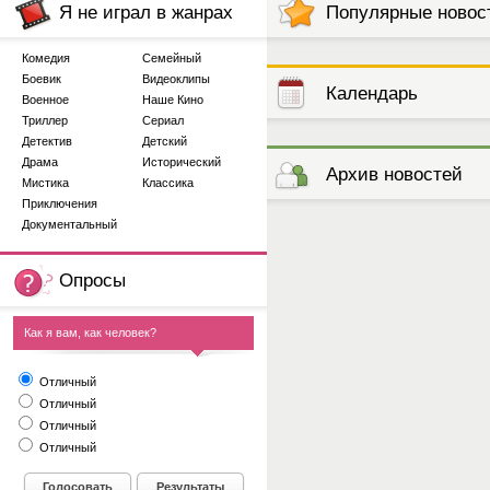
Я не играл в жанрах
Популярные новос
Комедия
Семейный
Боевик
Видеоклипы
Календарь
Военное
Наше Кино
Триллер
Сериал
Детектив
Детский
выступлений
Драма
Исторический
Архив новостей
Мистика
Классика
Приключения
Документальный
Опросы
Как я вам, как человек?
Отличный
Отличный
Отличный
Отличный