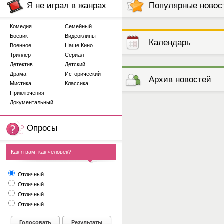
Я не играл в жанрах
Популярные новос
Комедия
Семейный
Боевик
Видеоклипы
Календарь
Военное
Наше Кино
Триллер
Сериал
Детектив
Детский
выступлений
Драма
Исторический
Архив новостей
Мистика
Классика
Приключения
Документальный
Опросы
Как я вам, как человек?
Отличный
Отличный
Отличный
Отличный