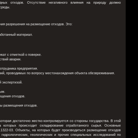
дных отходов. Отсутствие негативного влияния на природу должно
среды.
ния разрешения на размещение отходов. Это:
аботанный материал.
кат с отметкой о поверке.
ствий аварии.
сотрудника предприятия.
ий, проводимых по вопросу местонахождения объекта обезвреживания.
 экспертизой.
ым.
щения отходов.
ы размещения отходов.
которая достаточно жестко контролируется со стороны государства. В этой
на которых происходит складирование отработанного сырья. Основные
1322-03. Объекты, на которых будет производиться размещение отходов
 гидрологических, геологических и прочих специальных исследований по