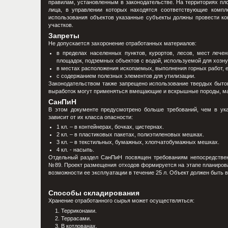
правилам, установленным в законодательстве. На территориях пл
лица, в управлении которых находятся соответствующие компл
использования объектов указанные субъекты должны провести к
участков.
Запреты
Не допускается захоронение отработанных материалов:
в пределах населенных пунктов, курортов, лесов, мест лече
площадок, подземных объектов с водой, используемой для хозну
в местах расположения ископаемых, выполнения горных работ, ес
с содержанием полезных элементов для утилизации.
Законодательством также запрещено использование твердых бытов
выработок могут применяться вмещающие и вскрышные породы, мат
СанПиН
В этом документе предусмотрено больше требований, чем в ук
зависит от их класса опасности:
1 кл. – в контейнерах, бочках, цистернах.
2 кл. – в пластиковых пакетах, полиэтиленовых мешках.
3 кл. – в текстильных, бумажных, хлопчатобумажных мешках.
4 кл. - насыпь.
Отдельный раздел СанПиН посвящен требованиям непосредствен
№89. Проект размещения отходов формируется на этапе планирова
возможности ее эксплуатации в течение 25 л. Объект должен быть 
Способы складирования
Хранение отработанного сырья может осуществляться:
Терриконами.
Террасами.
В котлованах.