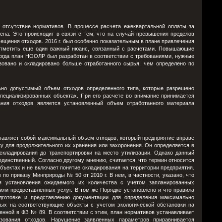
 отсутствие нормативов. В процессе расчета ежеквартальной оплаты за
ена. Это происходит в связи с тем, что на случай превышения пределов
ения отходов. 2016 г. был особенно показательным в плане привлечения
 отметить еще один важный нюанс, связанный с расчетами. Повышающие
огда план НООЛР был разработан в соответствии с требованиями, нужные
зовано и складировано больше отработанного сырья, чем определено по
но допустимый объем отходов определенного типа, которые разрешено
пециализированных объектах. При его расчете во внимание принимается
ания отходов является установленный объем отработанного материала
тавляет собой максимальный объем отходов, который предприятие вправе
 для продолжительного их хранения или захоронения. Он определяется в
складирования до транспортировки на место утилизации. Однако данный
единственный. Согласно другому мнению, считается, что термин относится
бъектах и не включает понятие складирования на территории предприятия.
по приказу Минприроды № 50 от 2010 г. В нем, в частности, указано, что
я установления ожидаемого их количества с учетом запланированных
ли предоставленных услуг. В том же Порядке установлено и что правила
дготовке и представлению документации для определения максимально
мых на соответствующие объекты с учетом экологической обстановки на
енной в ФЗ № 89. В соответствии с этим, план нормативов устанавливает
зования отходов. Нарушение заявленных параметров приравнивается