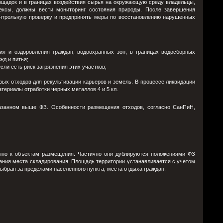
ощадок и в границах воздействия сырья на окружающую среду владельцы,
ексы, должны вести мониторинг состояния природы. После завершения
онтрольную проверку и предпринять меры по восстановлению нарушенных
ния и оздоровления граждан, водоохранных зон, в границах водосборных
жд и питья;
ли есть риск загрязнения этих участков;
ых отходов для рекультивации карьеров и земель. В процессе ликвидации
ериалы отработки черных металлов 4 и 5 кл.
азанном выше ФЗ. Особенности размещения отходов, согласно СанПиН,
но к объектам размещения. Частично они дублируются положениями ФЗ
ния места складирования. Площадь территории устанавливается с учетом
выбран за пределами населенного пункта, места отдыха граждан.