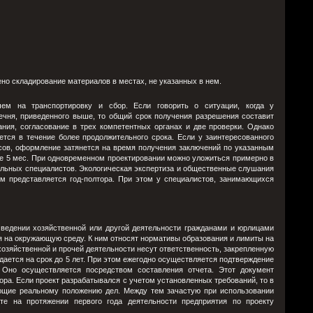
о складирование материалов в местах, не указанных в нем.
ем на транспортировку и сбор. Если говорить о ситуации, когда у
ечня, приведенного выше, то общий срок получения разрешения составит
ния, согласование в трех компетентных органах и две проверки. Однако
ется в течение более продолжительного срока. Если у заинтересованного
ов, оформление затянется на время получения заключений по указанным
ие 5 мес. При одновременном проектировании можно уложиться примерно в
ельных специалистов. Экологическая экспертиза и общественные слушания
м представляется год-полтора. При этом у специалистов, занимающихся
 ведении хозяйственной или другой деятельности гражданами и юрлицами
 на окружающую среду. К ним относят нормативы образования и лимиты на
зяйственной и прочей деятельности несут ответственность, закрепленную
дается на срок до 5 лет. При этом ежегодно осуществляется подтверждение
 Оно осуществляется посредством составления отчета. Этот документ
ра. Если проект разрабатывался с учетом установленных требований, то в
ющие реальному положению дел. Между тем зачастую при использовании
те на протяжении первого года деятельности предприятия по проекту