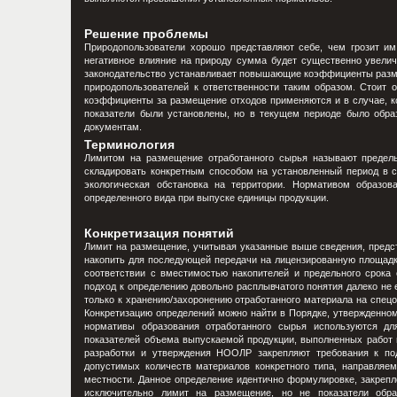
Решение проблемы
Природопользователи хорошо представляют себе, чем грозит им
негативное влияние на природу сумма будет существенно увелич
законодательство устанавливает повышающие коэффициенты размещ
природопользователей к ответственности таким образом. Стоит
коэффициенты за размещение отходов применяются и в случае, к
показатели были установлены, но в текущем периоде было обра
документам.
Терминология
Лимитом на размещение отработанного сырья называют предель
складировать конкретным способом на установленный период в с
экологическая обстановка на территории. Нормативом образов
определенного вида при выпуске единицы продукции.
Конкретизация понятий
Лимит на размещение, учитывая указанные выше сведения, предс
накопить для последующей передачи на лицензированную площадку
соответствии с вместимостью накопителей и предельного срока 
подход к определению довольно расплывчатого понятия далеко не 
только к хранению/захоронению отработанного материала на спецо
Конкретизацию определений можно найти в Порядке, утвержденном 
нормативы образования отработанного сырья используются дл
показателей объема выпускаемой продукции, выполненных работ и
разработки и утверждения НООЛР закрепляют требования к по
допустимых количеств материалов конкретного типа, направляе
местности. Данное определение идентично формулировке, закрепл
исключительно лимит на размещение, но не показатели обра