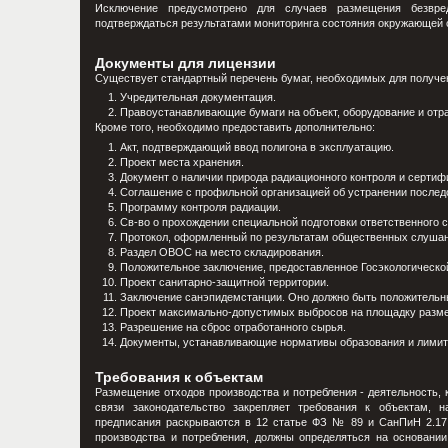
Исключение предусмотрено для случаев размещения безвре
подтверждаться результатами мониторинга состояния окружающей 
Документы для лицензии
Существует стандартный перечень бумаг, необходимых для получе
Учредительная документация.
Правоустанавливающие бумаги на объект, оборудование и отр
Кроме того, необходимо предоставить дополнительно:
Акт, подтверждающий ввод полигона в эксплуатацию.
Проект места хранения.
Документ о наличии природа радиационного контроля и сертифи
Соглашение с профильной организацией об устранении послед
Программу контроля радиации.
Св-во о прохождении специальной подготовки ответственного 
Протокол, оформленный по результатам общественных слушан
Раздел ОВОС на место складирования.
Положительное заключение, предоставленное Госэкологической
Проект санитарно-защитной территории.
Заключение санэпидемстанции. Оно должно быть положительн
Проект максимально-допустимых выбросов на площадку разме
Разрешение на сброс отработанного сырья.
Документы, устанавливающие нормативы образования и лимит
Требования к объектам
Размещение отходов производства и потребления - деятельность, 
связи законодательство закрепляет требования к объектам, 
предписания раскрываются в 12 статье ФЗ № 89 и СанПиН 2.17.
производства и потребления, должны определяться на основании