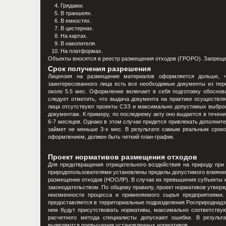
Грядами.
В траншеях.
В емкостях.
В цистернах.
На картах.
В накопителя.
На платформах.
Объекты вносятся в реестр размещения отходов (ГРОРО). Запрещен
Срок получения разрешения
Лицензия на размещение материалов оформляется дольше, ч
заинтересованного лица есть все необходимые документы из пер
около 5.5 мес. Оформление включает в себя подготовку обоснова
следует отметить, что выдача документа на практике осуществля
лица отсутствуют проекты СЗЗ и максимально допустимых выброс
документам. К примеру, по последнему акту оно выдается в течен
6-7 месяцев. Однако в этом случае придется привлекать дополнит
займет не меньше 3-х мес. В результате самым реальным сроко
оформлением, должен быть четкий план-график.
Проект нормативов размещения отходов
Для предотвращения отрицательного воздействия на природу при
природопользователями установлены пределы допустимого влияния
размещение отходов (НООЛР). В случае их превышения субъекты хо
законодательством. По общему правилу, проект нормативов утверж
неизменности процесса и применяемого сырья предприятиями.
предоставляется в территориальные подразделения Росприроднадзо
нем будут присутствовать нормативы, максимально соответству
расчетного метода специалисты допускают ошибки. В результа
выявляются превышения установленных нормативов.