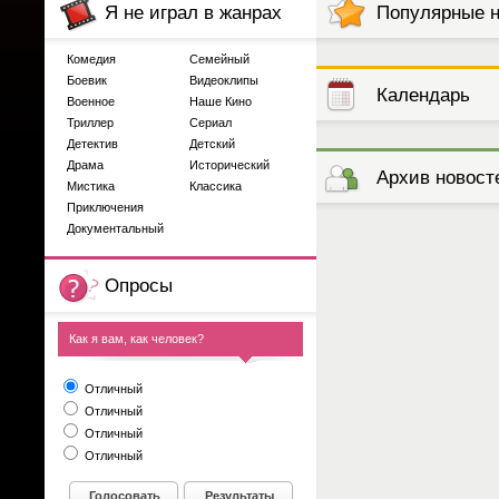
Я не играл в жанрах
Популярные 
Комедия
Семейный
Боевик
Видеоклипы
Календарь
Военное
Наше Кино
Триллер
Сериал
Детектив
Детский
выступлений
Драма
Исторический
Архив новост
Мистика
Классика
Приключения
Документальный
Опросы
Как я вам, как человек?
Отличный
Отличный
Отличный
Отличный