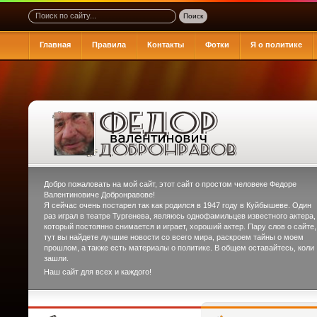
Главная
Правила
Контакты
Фотки
Я о политике
Добро пожаловать на мой сайт, этот сайт о простом человеке
Федоре
Валентиновиче Добронравове
!
Я сейчас очень постарел так как родился в 1947 году в Куйбышеве. Один
раз играл в театре Тургенева, являюсь однофамильцев известного актера,
который постоянно снимается и играет, хороший актер. Пару слов о сайте,
тут вы найдете лучшие новости со всего мира, раскроем тайны о моем
прошлом, а также есть материалы о политике. В общем оставайтесь, коли
зашли.
Наш сайт для всех и каждого!