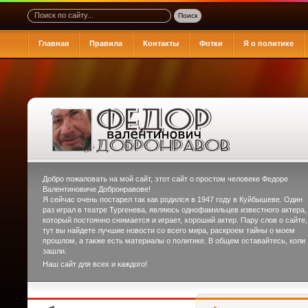
Главная
Правила
Контакты
Фотки
Я о политике
Добро пожаловать на мой сайт, этот сайт о простом человеке
Федоре
Валентиновиче Добронравове
!
Я сейчас очень постарел так как родился в 1947 году в Куйбышеве. Один
раз играл в театре Тургенева, являюсь однофамильцев известного актера,
который постоянно снимается и играет, хороший актер. Пару слов о сайте,
тут вы найдете лучшие новости со всего мира, раскроем тайны о моем
прошлом, а также есть материалы о политике. В общем оставайтесь, коли
зашли.
Наш сайт для всех и каждого!