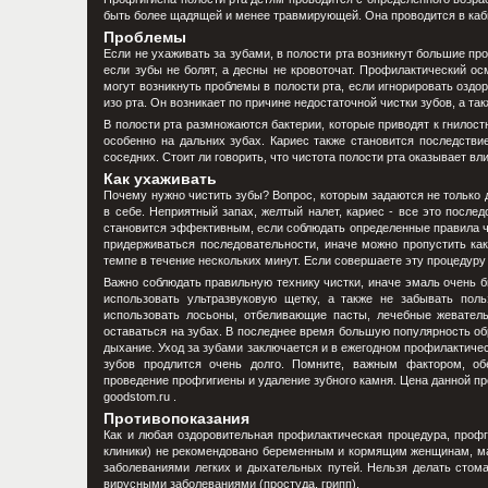
быть более щадящей и менее травмирующей. Она проводится в каби
Проблемы
Если не ухаживать за зубами, в полости рта возникнут большие п
если зубы не болят, а десны не кровоточат. Профилактический ос
могут возникнуть проблемы в полости рта, если игнорировать озд
изо рта. Он возникает по причине недостаточной чистки зубов, а та
В полости рта размножаются бактерии, которые приводят к гнилос
особенно на дальних зубах. Кариес также становится последстви
соседних. Стоит ли говорить, что чистота полости рта оказывает в
Как ухаживать
Почему нужно чистить зубы? Вопрос, которым задаются не только д
в себе. Неприятный запах, желтый налет, кариес - все это после
становится эффективным, если соблюдать определенные правила чи
придерживаться последовательности, иначе можно пропустить ка
темпе в течение нескольких минут. Если совершаете эту процедуру 
Важно соблюдать правильную технику чистки, иначе эмаль очень б
использовать ультразвуковую щетку, а также не забывать пол
использовать лосьоны, отбеливающие пасты, лечебные жеватель
оставаться на зубах. В последнее время большую популярность об
дыхание. Уход за зубами заключается и в ежегодном профилактичес
зубов продлится очень долго. Помните, важным фактором, о
проведение профгигиены и удаление зубного камня. Цена данной п
goodstom.ru .
Противопоказания
Как и любая оздоровительная профилактическая процедура, профги
клиники) не рекомендовано беременным и кормящим женщинам, ма
заболеваниями легких и дыхательных путей. Нельзя делать стома
вирусными заболеваниями (простуда, грипп).