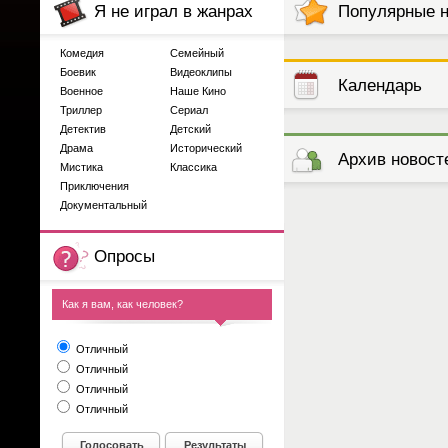
Я не играл в жанрах
Популярные 
Комедия
Семейный
Боевик
Видеоклипы
Календарь
Военное
Наше Кино
Триллер
Сериал
Детектив
Детский
выступлений
Драма
Исторический
Архив новост
Мистика
Классика
Приключения
Документальный
Опросы
Как я вам, как человек?
Отличный
Отличный
Отличный
Отличный