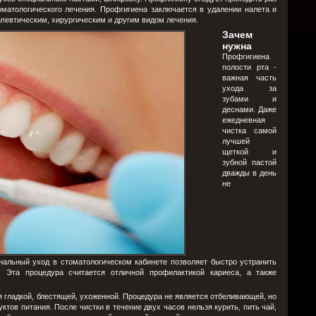
матологического лечения. Профгигиена заключается в удалении налета и
апевтическим, хирургическим и другим видом лечения.
Зачем
нужна
Профгигиена
полости рта -
важная часть
ухода за
зубами и
деснами. Даже
ежедневная
чистка самой
лучшей
щеткой и
зубной пастой
дважды в день
не
альный уход в стоматологическом кабинете позволяет быстро устранить
. Эта процедура считается отличной профилактикой кариеса, а также
.
я гладкой, блестящей, ухоженной. Процедура не является отбеливающей, но
ктов питания. После чистки в течение двух часов нельзя курить, пить чай,