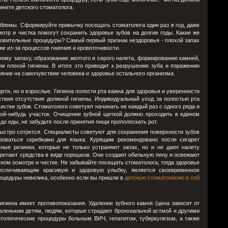
нете детского стоматолога.
роблемы. Сформируйте привычку посещать стоматолога один раз в год, даже
мотр и чистка помогут сохранить здоровье зубов на долгие годы. Какие же
оровительные процедуры? Самый первый признак нездоровья - плохой запах
кже из-за процессов гниения и кровоточивости.
тному запаху, образованию желтого и серого налета, формированию камней,
ем плохой гигиены. В итоге это приводит к разрушению зуба и поражению
лияние на самочувствие человека и здоровье остального организма.
ети, но и взрослые. Гигиена полости рта важна для здоровья и уверенности
дствия отсутствия должной гигиены. Индивидуальный уход за полостью рта
стки зубов. Стоматологи советуют начинать ее каждый раз с одного ряда и
кой-нибудь участок. Очищение зубной щеткой должно проходить в едином
до еды, не забудьте после принятия пищи прополоскать рот.
ыстро сотрется. Специалисты советуют для сохранения поверхности зубов
ьзоваться скребками для языка. Курящим рекомендовано после сигарет
ные резинки, которые не только устраняют запах, но и не дают налету
ретают средства в виде порошков. Они создают обильную пену и освежают
ком осмотре и чистке. Не забывайте посещать стоматолога, тогда здоровье
беспечивающим красивую и здоровую улыбку, является своевременное
роцедуры невелика, особенно если вы пришли в
детскую стоматологию в спб
гиена имеет противопоказания. Удаление зубного камня (цена зависит от
леньким детям, людям, которые страдают бронхиальной астмой и другими
тологические процедуры больным ВИЧ, гепатитом, туберкулезом, а также