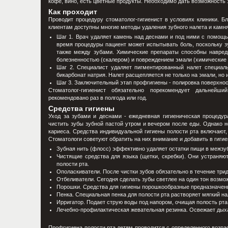
кофе, вино, есть цветные продукты. Необходимо дать возможность
Как проходит
Проводит процедуру стоматолог-гигиенист в условиях клиники. 
клиентам доступны многие методы удаления зубного налета и камня
Шаг 1. Врач удаляет камень над деснами и под ними с помощью
время процедуры пациент может испытывать боль, поскольку зу
также между зубами. Химические препараты способны навред
болезненностью (скалером) и повреждением эмали (химические в
Шаг 2. Специалист удаляет пигментированный налет специал
бикарбонат натрия. Налет расщепляется не только на эмали, но 
Шаг 3. Заключительный этап профгигиены - полировка поверхн
Стоматолог-гигиенист обязательно порекомендует дальнейш
рекомендовано раз в полгода или год.
Средства гигиены
Уход за зубами и деснами - ежедневная гигиеническая процедур
чистить зубы зубной пастой утром и вечером после еды. Однако н
кариеса. Средства индивидуальной гигиены полости рта включают,
Стоматологи советуют обратить на них внимание и добавить в гиги
Зубная нить (флосс) эффективно удаляет остатки пищи в межзу
Чистящие средства для языка (щетки, скребки). Они устраняю
полости рта.
Ополаскиватели. После чистки зубов обязательно в течение три
Отбеливатели. Сегодня сделать зубы светлее на один тон возм
Порошки. Средства для гигиены порошкообразные предназначены
Пенка. Специальная пенка для полости рта растворяет мягкий на
Ирригатор. Подает струю воды под напором, очищая полость рта
Лечебно-профилактическая жевательная резинка. Освежает дыха
Профгигиена полости рта детям проводится с определенного возра