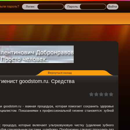
ыли пароль?
Логин:
Пароль:
Вернуться назад
гиенист goodstom.ru. Средства
и goodstom.ru - важная процедура, которая помогает сохранить здоровье
ециалистом. Показаниями к профессиональной гигиене становятся: зубной
.
 процедур, которые включают ультразвуковую чистку (удаление зубного
 зубов специальным пастами, шлифовку. Профгигиену следует проходить раз