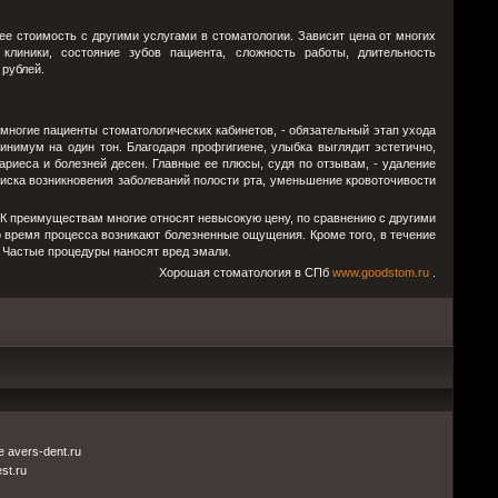
 ее стоимость с другими услугами в стоматологии. Зависит цена от многих
 клиники, состояние зубов пациента, сложность работы, длительность
 рублей.
многие пациенты стоматологических кабинетов, - обязательный этап ухода
инимум на один тон. Благодаря профгигиене, улыбка выглядит эстетично,
риеса и болезней десен. Главные ее плюсы, судя по отзывам, - удаление
риска возникновения заболеваний полости рта, уменьшение кровоточивости
. К преимуществам многие относят невысокую цену, по сравнению с другими
о время процесса возникают болезненные ощущения. Кроме того, в течение
 Частые процедуры наносят вред эмали.
Хорошая стоматология в СПб
www.goodstom.ru
.
 avers-dent.ru
st.ru