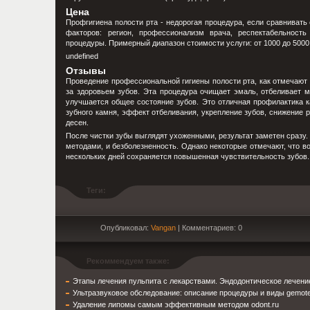
Цена
Профгигиена полости рта - недорогая процедура, если сравнивать
факторов: регион, профессионализм врача, респектабельность
процедуры. Примерный диапазон стоимости услуги: от 1000 до 5000
undefined
Отзывы
Проведение профессиональной гигиены полости рта, как отмечают 
за здоровьем зубов. Эта процедура очищает эмаль, отбеливает м
улучшается общее состояние зубов. Это отличная профилактика ка
зубного камня, эффект отбеливания, укрепление зубов, снижение 
десен.
После чистки зубы выглядят ухоженными, результат заметен сразу
методами, и безболезненность. Однако некоторые отмечают, что в
нескольких дней сохраняется повышенная чувствительность зубов.
Теги:
Опубликовал:
Vangan
| Комментариев: 0
Рекоммендуем также:
Этапы лечения пульпита с лекарствами. Эндодонтическое лечение
Ультразвуковое обследование: описание процедуры и виды gemote
Удаление липомы самым эффективным методом odont.ru