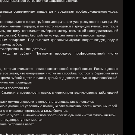
 зубам покрыться естественной защитной пленкой.
Благодаря современным аппаратам и средствам профессионального ухода,
.
 специального пескоструйного аппарата или ультразвукового скалера. Во
бной камень твердый, и он часто находится в труднодоступных местах, а
ить, поэтому специалист выбирает между возможной непродолжительной
ещества). Скалер беспроблемно удаляет налет и не наносит вреда.
ьным аппаратом. Под высоким давлением агрегат подает воздух, воду и
и между зубов.
ости абразивными веществами.
ий уход за зубами. Повторять процедуру профессиональной чистки
а, которая считается вполне естественной потребностью. Рекомендовано
е все знают, что ежедневная чистка не способна построить барьер на пути
 кроме зубной щетки и пасты, целый ряд дополнительных приспособлений.
енические процедуры.
бном пространстве.
т бактерии с поверхности языка, минимизируя возникновение заболеваний
дцати секунд ополосните полость рта специальным лосьоном.
ожно в домашних условиях с помощью отбеливающих паст и активных гелей.
 для очищения протезов, а также брекетов.
лет на зубах. Ее можно использовать после еды или чистки зубной щеткой.
 в труднодоступных местах.
ние, устраняет налет.
ста. Нельзя выполнять процедуру, если зубы еще молочные. Чистка должна