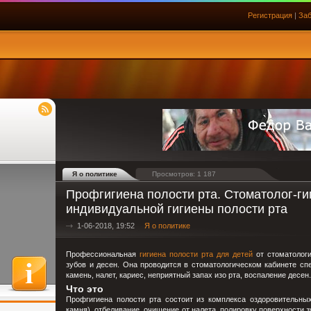
Регистрация
|
Заб
Я о политике
Просмотров: 1 187
Профгигиена полости рта. Стоматолог-ги
индивидуальной гигиены полости рта
1-06-2018, 19:52
Я о политике
Профессиональная
гигиена полости рта для детей
от стоматологи
зубов и десен. Она проводится в стоматологическом кабинете сп
камень, налет, кариес, неприятный запах изо рта, воспаление десен
Что это
Профгигиена полости рта состоит из комплекса оздоровительных
камня), отбеливание, очищение от налета, полировку поверхности