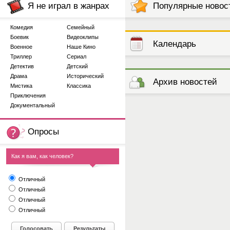
Я не играл в жанрах
Популярные новос
Комедия
Семейный
Боевик
Видеоклипы
Календарь
Военное
Наше Кино
Триллер
Сериал
Детектив
Детский
выступлений
Драма
Исторический
Архив новостей
Мистика
Классика
Приключения
Документальный
Опросы
Как я вам, как человек?
Отличный
Отличный
Отличный
Отличный