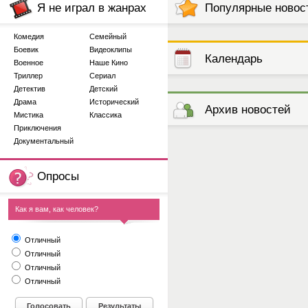
Я не играл в жанрах
Популярные новос
Комедия
Семейный
Боевик
Видеоклипы
Календарь
Военное
Наше Кино
Триллер
Сериал
Детектив
Детский
выступлений
Драма
Исторический
Архив новостей
Мистика
Классика
Приключения
Документальный
Опросы
Как я вам, как человек?
Отличный
Отличный
Отличный
Отличный