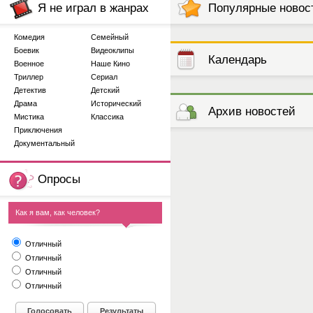
Я не играл в жанрах
Популярные новос
Комедия
Семейный
Боевик
Видеоклипы
Календарь
Военное
Наше Кино
Триллер
Сериал
Детектив
Детский
выступлений
Драма
Исторический
Архив новостей
Мистика
Классика
Приключения
Документальный
Опросы
Как я вам, как человек?
Отличный
Отличный
Отличный
Отличный