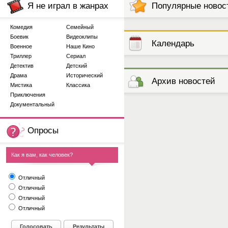
Я не играл в жанрах
Популярные новос
Комедия
Семейный
Боевик
Видеоклипы
Календарь
Военное
Наше Кино
Триллер
Сериал
Детектив
Детский
выступлений
Драма
Исторический
Архив новостей
Мистика
Классика
Приключения
Документальный
Опросы
Как я вам, как человек?
Отличный
Отличный
Отличный
Отличный