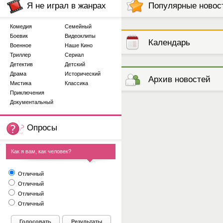
Я не играл в жанрах
Популярные новос
Комедия
Семейный
Боевик
Видеоклипы
Календарь
Военное
Наше Кино
Триллер
Сериал
Детектив
Детский
выступлений
Драма
Исторический
Архив новостей
Мистика
Классика
Приключения
Документальный
Опросы
Как я вам, как человек?
Отличный
Отличный
Отличный
Отличный