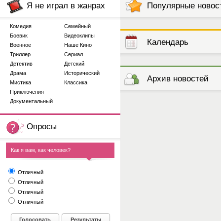
Я не играл в жанрах
Популярные новос
Комедия
Семейный
Боевик
Видеоклипы
Календарь
Военное
Наше Кино
Триллер
Сериал
Детектив
Детский
выступлений
Драма
Исторический
Архив новостей
Мистика
Классика
Приключения
Документальный
Опросы
Как я вам, как человек?
Отличный
Отличный
Отличный
Отличный