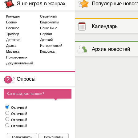
Я не играл в жанрах
Популярные новос
Комедия
Семейный
Боевик
Видеоклипы
Календарь
Военное
Наше Кино
Триллер
Сериал
Детектив
Детский
выступлений
Драма
Исторический
Архив новостей
Мистика
Классика
Приключения
Документальный
Опросы
Как я вам, как человек?
Отличный
Отличный
Отличный
Отличный