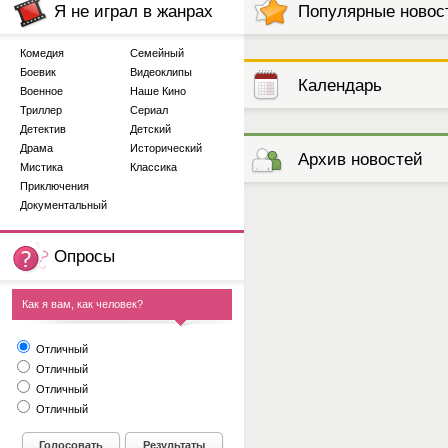
Я не играл в жанрах
Популярные новос
Комедия
Семейный
Боевик
Видеоклипы
Календарь
Военное
Наше Кино
Триллер
Сериал
Детектив
Детский
выступлений
Драма
Исторический
Архив новостей
Мистика
Классика
Приключения
Документальный
Опросы
Как я вам, как человек?
Отличный
Отличный
Отличный
Отличный